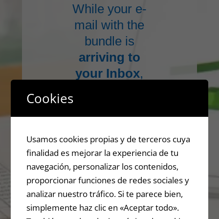
While your e-
mail with the
bundle is
arriving to
your Inbox
,
and I want to
Cookies
make you a
Gift
Usamos cookies propias y de terceros cuya
Get This
finalidad es mejorar la experiencia de tu
navegación, personalizar los contenidos,
Proffesio
proporcionar funciones de redes sociales y
analizar nuestro tráfico. Si te parece bien,
nal 3.500
simplemente haz clic en «Aceptar todo».