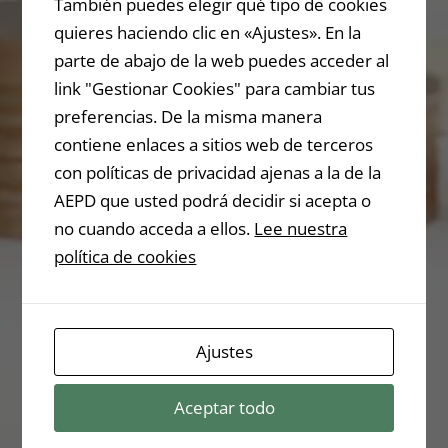
Images
También puedes elegir qué tipo de cookies
quieres haciendo clic en «Ajustes». En la
Bonus
parte de abajo de la web puedes acceder al
Pack
link "Gestionar Cookies" para cambiar tus
preferencias. De la misma manera
FOR
contiene enlaces a sitios web de terceros
FREE
con políticas de privacidad ajenas a la de la
AEPD que usted podrá decidir si acepta o
no cuando acceda a ellos.
Lee nuestra
Get the Image Bundle
política de cookies
for Free
Ajustes
Pass to open the file:
254234kegh$$mkljedf;rRRR
Aceptar todo