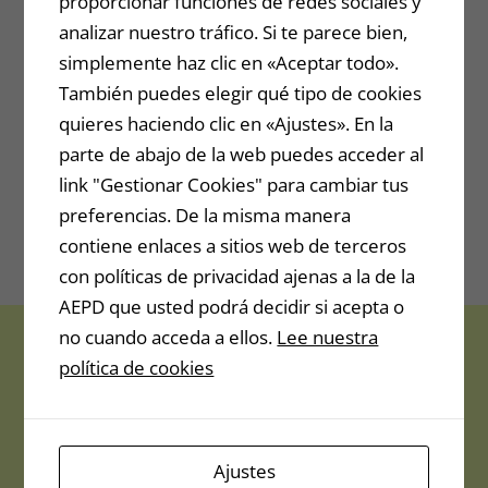
proporcionar funciones de redes sociales y
Pack de imágenes de marketing
analizar nuestro tráfico. Si te parece bien,
simplemente haz clic en «Aceptar todo».
para utilizar en tus vídeos,
También puedes elegir qué tipo de cookies
composiciones, páginas web o
quieres haciendo clic en «Ajustes». En la
parte de abajo de la web puedes acceder al
correos electrónicos.
link "Gestionar Cookies" para cambiar tus
preferencias. De la misma manera
contiene enlaces a sitios web de terceros
Precio de venta: 39.99$
con políticas de privacidad ajenas a la de la
AEPD que usted podrá decidir si acepta o
no cuando acceda a ellos.
Lee nuestra
política de cookies
Ajustes