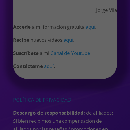
Jorge Vila
Accede
a mi formación gratuita
aquí
.
Recibe
nuevos vídeos
aquí
.
Suscríbete
a mi
Canal de Youtube
Contáctame
aquí
.
POLÍTICA DE PRIVACIDAD
Descargo de responsabilidad:
de afiliados:
Si bien recibimos una compensación de
afiliados por las reseñas / promociones en