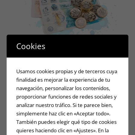
Cookies
BONUS 2
Usamos cookies propias y de terceros cuya
finalidad es mejorar la experiencia de tu
navegación, personalizar los contenidos,
5 estrategias de efectivo
proporcionar funciones de redes sociales y
instantáneo: tutorial sobre cómo usar
analizar nuestro tráfico. Si te parece bien,
diferentes estrategias para ganar
simplemente haz clic en «Aceptar todo».
También puedes elegir qué tipo de cookies
efectivo de la manera más fácil
quieres haciendo clic en «Ajustes». En la