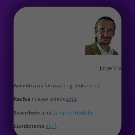
Jorge Vila
Accede
a mi formación gratuita
aquí
.
Recibe
nuevos vídeos
aquí
.
Suscríbete
a mi
Canal de Youtube
Contáctame
aquí
.