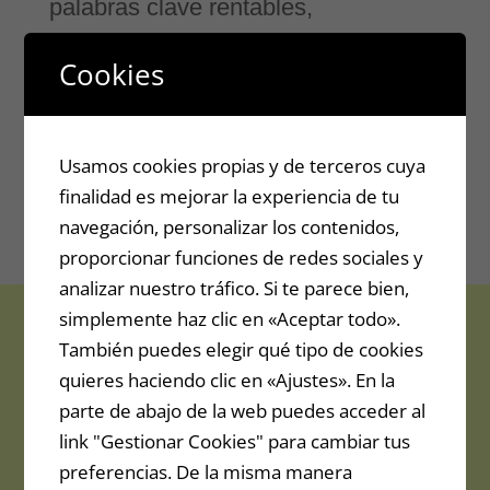
palabras clave rentables,
optimización, backlings y técnicas
Cookies
para promover el marketing de
afiliados.
Usamos cookies propias y de terceros cuya
finalidad es mejorar la experiencia de tu
navegación, personalizar los contenidos,
Previo Venta: 49.99$
proporcionar funciones de redes sociales y
analizar nuestro tráfico. Si te parece bien,
simplemente haz clic en «Aceptar todo».
También puedes elegir qué tipo de cookies
quieres haciendo clic en «Ajustes». En la
parte de abajo de la web puedes acceder al
link "Gestionar Cookies" para cambiar tus
preferencias. De la misma manera