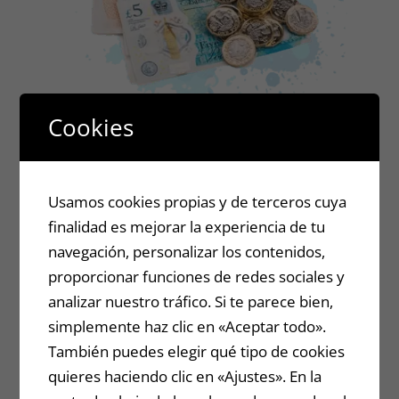
Cookies
BONUS 2
Usamos cookies propias y de terceros cuya
finalidad es mejorar la experiencia de tu
5 estrategias de efectivo
navegación, personalizar los contenidos,
proporcionar funciones de redes sociales y
instantáneo: tutorial sobre cómo usar
analizar nuestro tráfico. Si te parece bien,
diferentes estrategias para ganar
simplemente haz clic en «Aceptar todo».
efectivo de la manera más fácil
También puedes elegir qué tipo de cookies
quieres haciendo clic en «Ajustes». En la
posible.