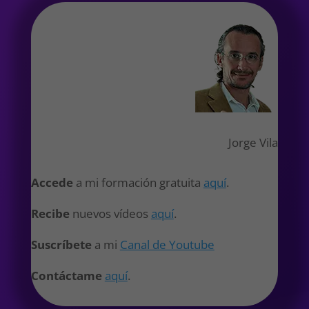
Jorge Vila
Accede
a mi formación gratuita
aquí
.
Recibe
nuevos vídeos
aquí
.
Suscríbete
a mi
Canal de Youtube
Contáctame
aquí
.