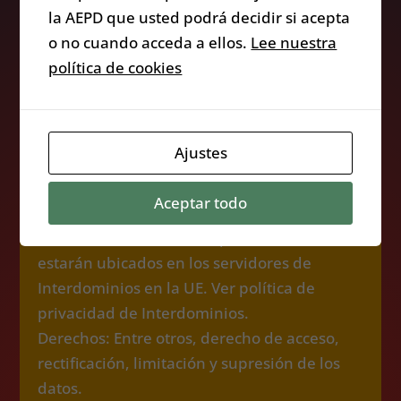
la AEPD que usted podrá decidir si acepta
o no cuando acceda a ellos.
Lee nuestra
política de cookies
Recogida de datos. Responsable: Jorge Vila
Durá
Ajustes
Propósito: Enviarte contenidos, formación,
servicios, ofertas.
Aceptar todo
Legitimación: Tu consentimiento.
Destinatarios: Los datos que me facilitas
estarán ubicados en los servidores de
Interdominios en la UE. Ver política de
privacidad de Interdominios.
Derechos: Entre otros, derecho de acceso,
rectificación, limitación y supresión de los
datos.